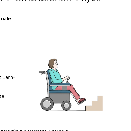
rn.de
-
t Lern-
te