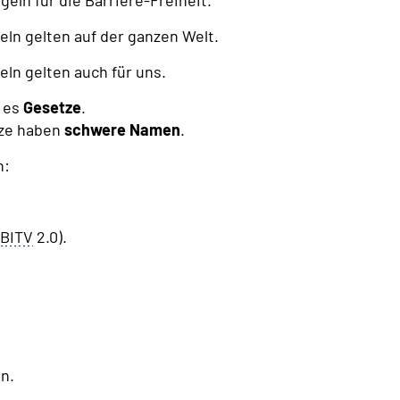
geln für die Barriere-Freiheit.
eln gelten auf der ganzen Welt.
eln gelten auch für uns.
t es
Gesetze
.
tze haben
schwere Namen
.
n:
BITV
2.0).
n.