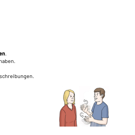
en
.
haben.
eschreibungen.