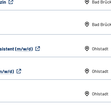
zin
Bad Brüc
Bad Brüc
sistent (
m/w/d
)
Ohlstadt
m/w/d
)
Ohlstadt
Ohlstadt