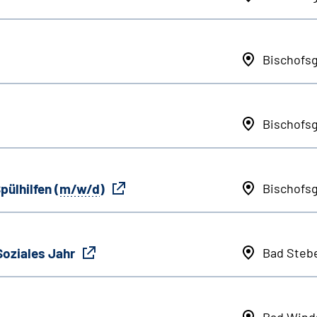
Bischofs
Bischofs
pülhilfen (
m/w/d
)
Bischofs
Soziales Jahr
Bad Steb
Bad Wind