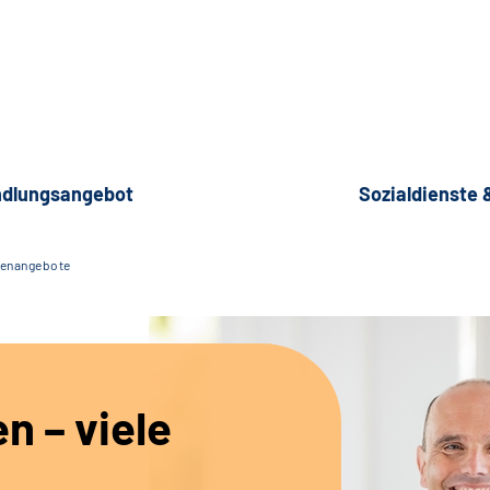
dlungsangebot
Sozialdienste
lenangebote
en – viele