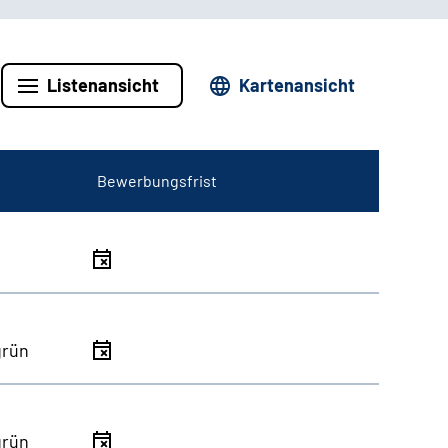
Listenansicht
Kartenansicht
Bewerbungsfrist
grün
grün