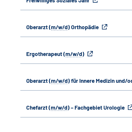
Freiwilliges Soziales Jahr
Oberarzt (
m/w/d
) Orthopädie
Ergotherapeut (
m/w/d
)
Oberarzt (
m/w/d
) für Innere Medizin und/o
Chefarzt (
m/w/d
) – Fachgebiet Urologie