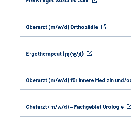
Freiwilliges Soziales Jahr
Oberarzt (
m/w/d
) Orthopädie
Ergotherapeut (
m/w/d
)
Oberarzt (
m/w/d
) für Innere Medizin und/o
Chefarzt (
m/w/d
) – Fachgebiet Urologie