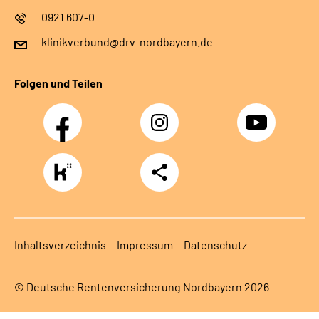
0921 607-0
klinikverbund@drv-nordbayern.de
Folgen und Teilen
Facebook
Instagram
Youtube
https://www.kununu.com/de/deutsche-
Teilen
rentenversicherung-
nordbayern6
Inhaltsverzeichnis
Impressum
Datenschutz
© Deutsche Rentenversicherung Nordbayern 2026