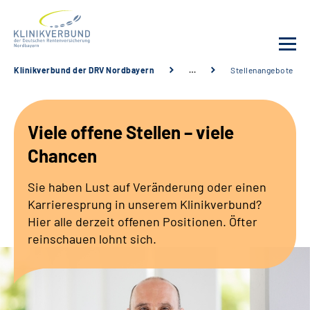
Klinikverbund der DRV Nordbayern
…
Stellenangebote
Unsere Kliniken
Viele offene Stellen – viele
Behandlungsangebot
Chancen
Sozialdienste & Zuweisende
Sie haben Lust auf Veränderung oder einen
Karrieresprung in unserem Klinikverbund?
Karriere
Hier alle derzeit offenen Positionen. Öfter
reinschauen lohnt sich.
Erweiterte Suche
Gebärdensprache