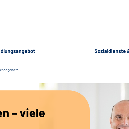
dlungsangebot
Sozialdienste
lenangebote
en – viele