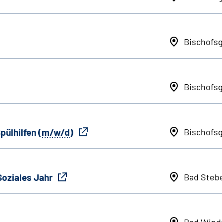
Bischofs
Bischofs
pülhilfen (
m/w/d
)
Bischofs
Soziales Jahr
Bad Steb
Bad Wind