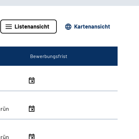
Listenansicht
Kartenansicht
Bewerbungsfrist
grün
grün