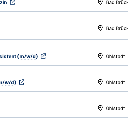
zin
Bad Brüc
Bad Brüc
sistent (
m/w/d
)
Ohlstadt
m/w/d
)
Ohlstadt
Ohlstadt