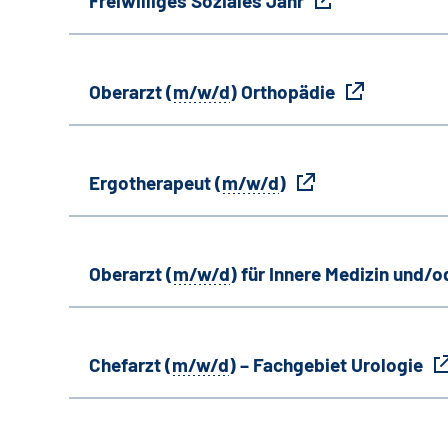
Freiwilliges Soziales Jahr
Oberarzt (
m/w/d
) Orthopädie
Ergotherapeut (
m/w/d
)
Oberarzt (
m/w/d
) für Innere Medizin und/o
Chefarzt (
m/w/d
) – Fachgebiet Urologie