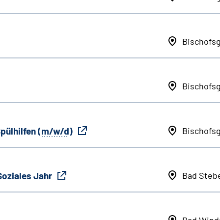
Bischofs
Bischofs
pülhilfen (
m/w/d
)
Bischofs
Soziales Jahr
Bad Steb
Bad Wind