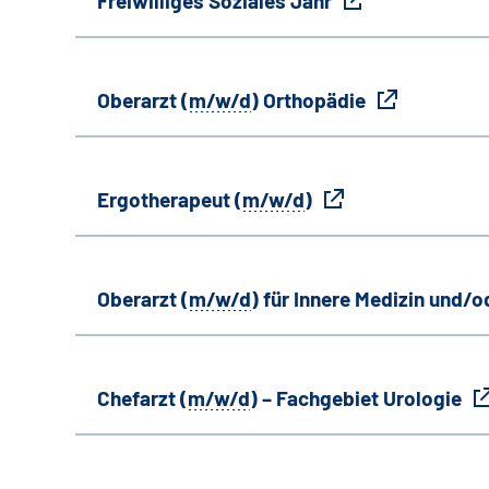
Freiwilliges Soziales Jahr
Oberarzt (
m/w/d
) Orthopädie
Ergotherapeut (
m/w/d
)
Oberarzt (
m/w/d
) für Innere Medizin und/o
Chefarzt (
m/w/d
) – Fachgebiet Urologie