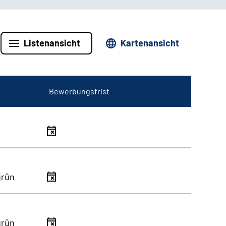
Listenansicht
Kartenansicht
Bewerbungsfrist
grün
grün