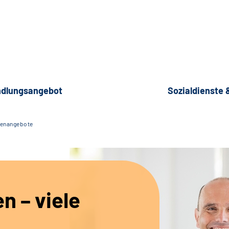
dlungsangebot
Sozialdienste
lenangebote
en – viele