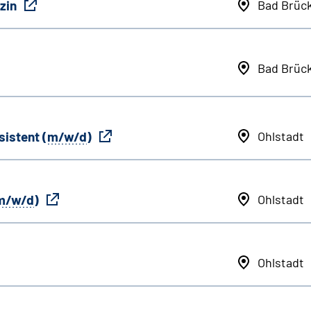
zin
Bad Brüc
Bad Brüc
sistent (
m/w/d
)
Ohlstadt
m/w/d
)
Ohlstadt
Ohlstadt