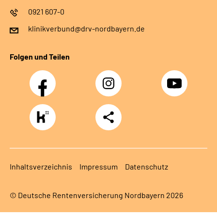
0921 607-0
klinikverbund@drv-nordbayern.de
Folgen und Teilen
Facebook
Instagram
Youtube
https://www.kununu.com/de/deutsche-
Teilen
rentenversicherung-
nordbayern6
Inhaltsverzeichnis
Impressum
Datenschutz
© Deutsche Rentenversicherung Nordbayern 2026