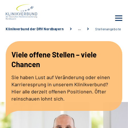
Klinikverbund der DRV Nordbayern
…
Stellenangebote
Unsere Kliniken
Viele offene Stellen – viele
Behandlungsangebot
Chancen
Sozialdienste & Zuweisende
Sie haben Lust auf Veränderung oder einen
Karrieresprung in unserem Klinikverbund?
Karriere
Hier alle derzeit offenen Positionen. Öfter
reinschauen lohnt sich.
Erweiterte Suche
Gebärdensprache