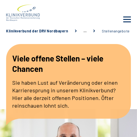
Klinikverbund der DRV Nordbayern
…
Stellenangebote
Unsere Kliniken
Viele offene Stellen – viele
Behandlungsangebot
Chancen
Sozialdienste & Zuweisende
Sie haben Lust auf Veränderung oder einen
Karrieresprung in unserem Klinikverbund?
Karriere
Hier alle derzeit offenen Positionen. Öfter
reinschauen lohnt sich.
Erweiterte Suche
Gebärdensprache