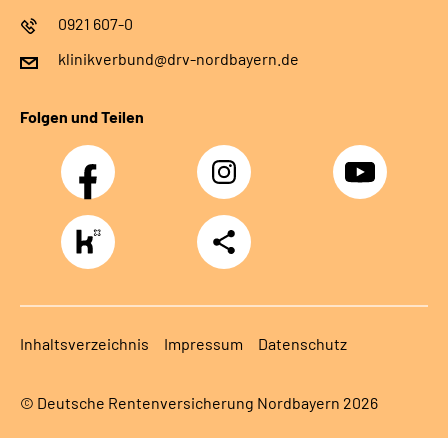
0921 607-0
klinikverbund@drv-nordbayern.de
Folgen und Teilen
Facebook
Instagram
Youtube
https://www.kununu.com/de/deutsche-
Teilen
rentenversicherung-
nordbayern6
Inhaltsverzeichnis
Impressum
Datenschutz
© Deutsche Rentenversicherung Nordbayern 2026