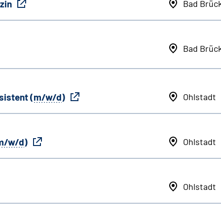
zin
Bad Brüc
Bad Brüc
sistent (
m/w/d
)
Ohlstadt
m/w/d
)
Ohlstadt
Ohlstadt