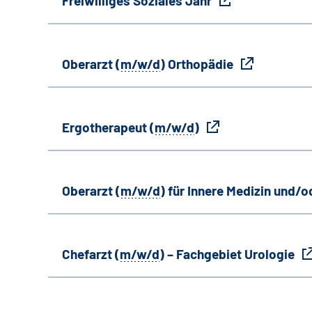
Freiwilliges Soziales Jahr
Oberarzt (
m/w/d
) Orthopädie
Ergotherapeut (
m/w/d
)
Oberarzt (
m/w/d
) für Innere Medizin und/o
Chefarzt (
m/w/d
) – Fachgebiet Urologie