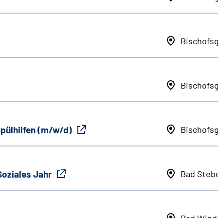
Bischofs
Bischofs
pülhilfen (
m/w/d
)
Bischofs
Soziales Jahr
Bad Steb
Bad Wind