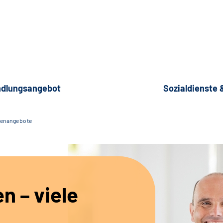
dlungsangebot
Sozialdienste
lenangebote
en – viele