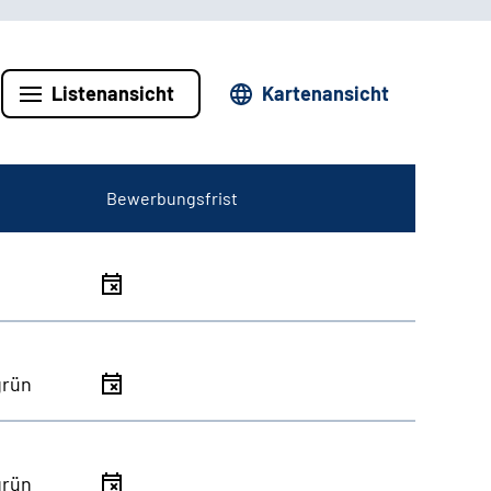
Listenansicht
Kartenansicht
Bewerbungsfrist
grün
grün