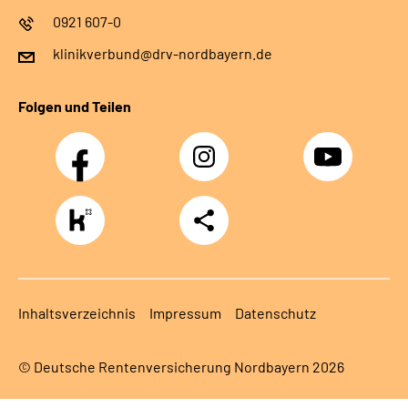
0921 607-0
klinikverbund@drv-nordbayern.de
Folgen und Teilen
Facebook
Instagram
Youtube
https://www.kununu.com/de/deutsche-
Teilen
rentenversicherung-
nordbayern6
Inhaltsverzeichnis
Impressum
Datenschutz
© Deutsche Rentenversicherung Nordbayern 2026