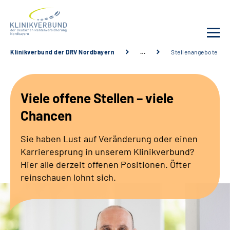
Klinikverbund der DRV Nordbayern
…
Stellenangebote
Unsere Kliniken
Viele offene Stellen – viele
Behandlungsangebot
Chancen
Sozialdienste & Zuweisende
Sie haben Lust auf Veränderung oder einen
Karrieresprung in unserem Klinikverbund?
Karriere
Hier alle derzeit offenen Positionen. Öfter
reinschauen lohnt sich.
Erweiterte Suche
Gebärdensprache