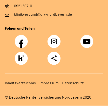
0921 607-0
klinikverbund@drv-nordbayern.de
Folgen und Teilen
Facebook
Instagram
Youtube
https://www.kununu.com/de/deutsche-
Teilen
rentenversicherung-
nordbayern6
Inhaltsverzeichnis
Impressum
Datenschutz
© Deutsche Rentenversicherung Nordbayern 2026