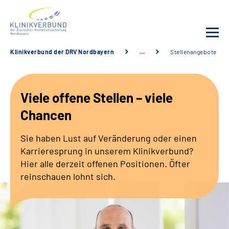
Klinikverbund der DRV Nordbayern
…
Stellenangebote
Unsere Kliniken
Viele offene Stellen – viele
Behandlungsangebot
Chancen
Sozialdienste & Zuweisende
Sie haben Lust auf Veränderung oder einen
Karrieresprung in unserem Klinikverbund?
Karriere
Hier alle derzeit offenen Positionen. Öfter
reinschauen lohnt sich.
Erweiterte Suche
Gebärdensprache