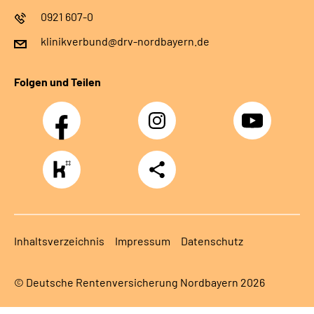
0921 607-0
klinikverbund@drv-nordbayern.de
Folgen und Teilen
Facebook
Instagram
Youtube
https://www.kununu.com/de/deutsche-
Teilen
rentenversicherung-
nordbayern6
Inhaltsverzeichnis
Impressum
Datenschutz
© Deutsche Rentenversicherung Nordbayern 2026