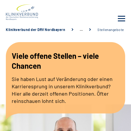
Klinikverbund der DRV Nordbayern
…
Stellenangebote
Unsere Kliniken
Viele offene Stellen – viele
Behandlungsangebot
Chancen
Sozialdienste & Zuweisende
Sie haben Lust auf Veränderung oder einen
Karrieresprung in unserem Klinikverbund?
Karriere
Hier alle derzeit offenen Positionen. Öfter
reinschauen lohnt sich.
Erweiterte Suche
Gebärdensprache