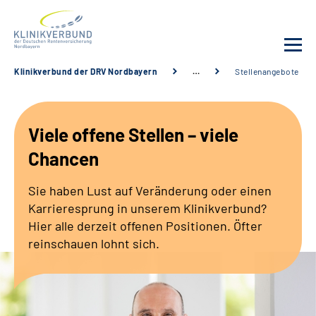
Klinikverbund der DRV Nordbayern
…
Stellenangebote
Unsere Kliniken
Viele offene Stellen – viele
Behandlungsangebot
Chancen
Sozialdienste & Zuweisende
Sie haben Lust auf Veränderung oder einen
Karrieresprung in unserem Klinikverbund?
Karriere
Hier alle derzeit offenen Positionen. Öfter
reinschauen lohnt sich.
Erweiterte Suche
Gebärdensprache