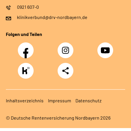
0921 607-0
klinikverbund@drv-nordbayern.de
Folgen und Teilen
Facebook
Instagram
Youtube
https://www.kununu.com/de/deutsche-
Teilen
rentenversicherung-
nordbayern6
Inhaltsverzeichnis
Impressum
Datenschutz
© Deutsche Rentenversicherung Nordbayern 2026