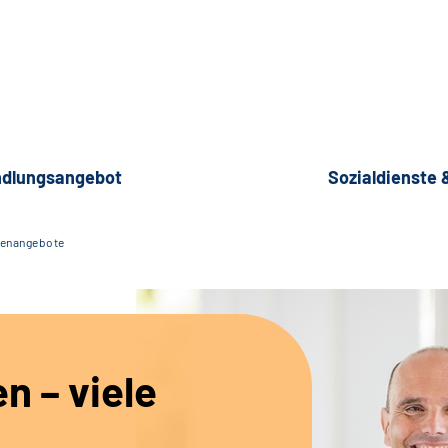
dlungsangebot
Sozialdienste
lenangebote
en – viele