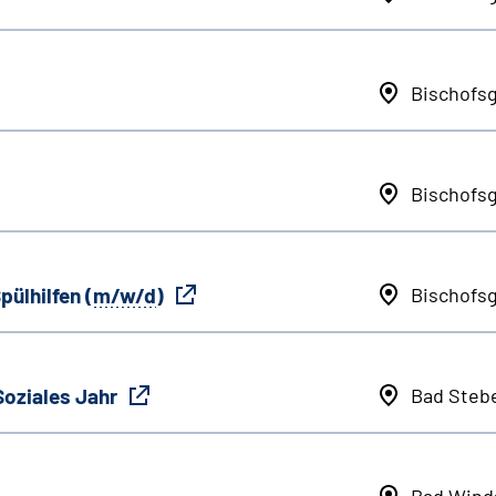
Bischofs
Bischofs
pülhilfen (
m/w/d
)
Bischofs
Soziales Jahr
Bad Steb
Bad Wind