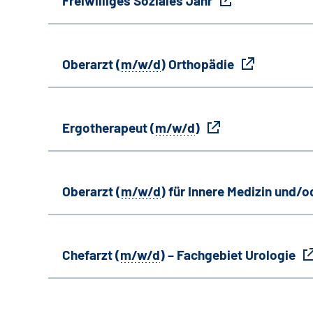
Freiwilliges Soziales Jahr
Oberarzt (
m/w/d
) Orthopädie
Ergotherapeut (
m/w/d
)
Oberarzt (
m/w/d
) für Innere Medizin und/o
Chefarzt (
m/w/d
) – Fachgebiet Urologie