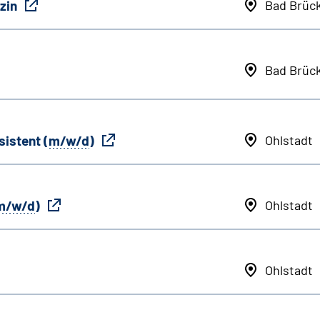
zin
Bad Brüc
Bad Brüc
sistent (
m/w/d
)
Ohlstadt
m/w/d
)
Ohlstadt
Ohlstadt