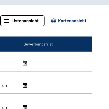
Listenansicht
Kartenansicht
Bewerbungsfrist
grün
grün