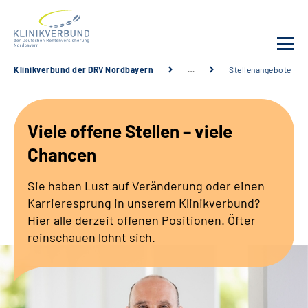
Klinikverbund der DRV Nordbayern
…
Stellenangebote
Unsere Kliniken
Viele offene Stellen – viele
Behandlungsangebot
Chancen
Sozialdienste & Zuweisende
Sie haben Lust auf Veränderung oder einen
Karrieresprung in unserem Klinikverbund?
Karriere
Hier alle derzeit offenen Positionen. Öfter
reinschauen lohnt sich.
Erweiterte Suche
Gebärdensprache