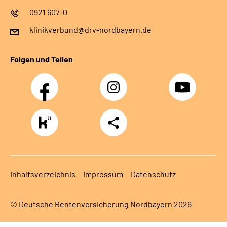
0921 607-0
klinikverbund@drv-nordbayern.de
Folgen und Teilen
Facebook
Instagram
Youtube
https://www.kununu.com/de/deutsche-
Teilen
rentenversicherung-
nordbayern6
Inhaltsverzeichnis
Impressum
Datenschutz
© Deutsche Rentenversicherung Nordbayern 2026