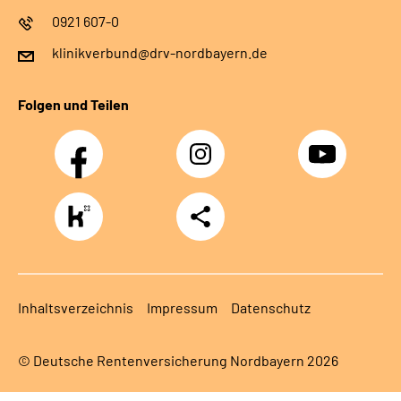
0921 607-0
klinikverbund@drv-nordbayern.de
Folgen und Teilen
Facebook
Instagram
Youtube
https://www.kununu.com/de/deutsche-
Teilen
rentenversicherung-
nordbayern6
Inhaltsverzeichnis
Impressum
Datenschutz
© Deutsche Rentenversicherung Nordbayern 2026