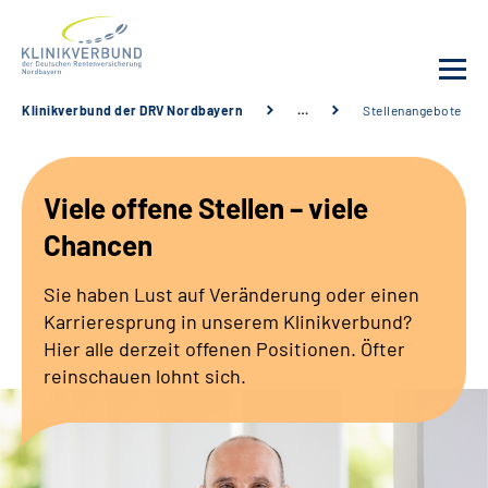
Klinikverbund der DRV Nordbayern
…
Stellenangebote
Unsere Kliniken
Viele offene Stellen – viele
Behandlungsangebot
Chancen
Sozialdienste & Zuweisende
Sie haben Lust auf Veränderung oder einen
Karrieresprung in unserem Klinikverbund?
Karriere
Hier alle derzeit offenen Positionen. Öfter
reinschauen lohnt sich.
Erweiterte Suche
Gebärdensprache