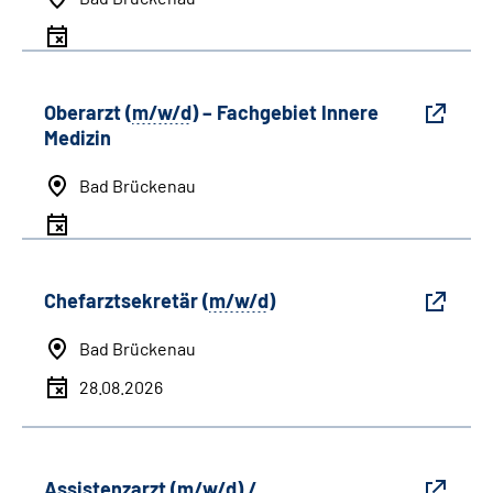
Oberarzt (
m/w/d
) – Fachgebiet Innere
Medizin
Bad Brückenau
Chefarztsekretär (
m/w/d
)
Bad Brückenau
28.08.2026
Assistenzarzt (
m/w/d
) /