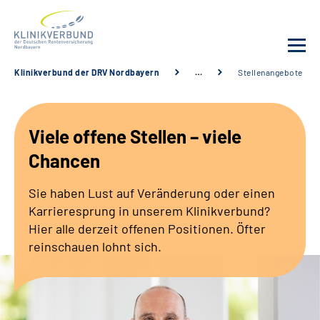
Klinikverbund der DRV Nordbayern
…
Stellenangebote
Unsere Kliniken
Viele offene Stellen – viele
Behandlungsangebot
Chancen
Sozialdienste & Zuweisende
Sie haben Lust auf Veränderung oder einen
Karrieresprung in unserem Klinikverbund?
Karriere
Hier alle derzeit offenen Positionen. Öfter
reinschauen lohnt sich.
Erweiterte Suche
Gebärdensprache