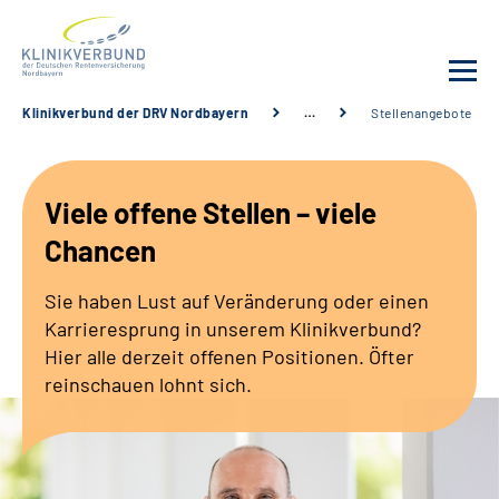
Klinikverbund der DRV Nordbayern
…
Stellenangebote
Unsere Kliniken
Viele offene Stellen – viele
Behandlungsangebot
Chancen
Sozialdienste & Zuweisende
Sie haben Lust auf Veränderung oder einen
Karrieresprung in unserem Klinikverbund?
Karriere
Hier alle derzeit offenen Positionen. Öfter
reinschauen lohnt sich.
Erweiterte Suche
Gebärdensprache