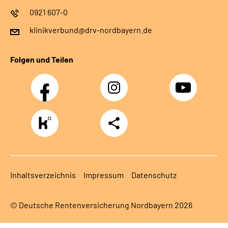
0921 607-0
klinikverbund@drv-nordbayern.de
Folgen und Teilen
Facebook
Instagram
Youtube
https://www.kununu.com/de/deutsche-
Teilen
rentenversicherung-
nordbayern6
Inhaltsverzeichnis
Impressum
Datenschutz
© Deutsche Rentenversicherung Nordbayern 2026