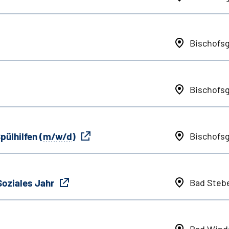
Bischofs
Bischofs
pülhilfen (
m/w/d
)
Bischofs
Soziales Jahr
Bad Steb
Bad Wind