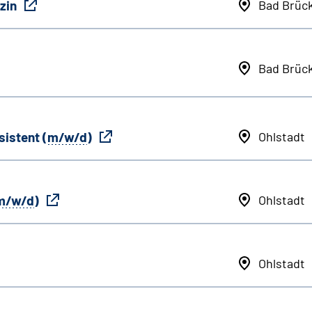
zin
Bad Brüc
Bad Brüc
sistent (
m/w/d
)
Ohlstadt
m/w/d
)
Ohlstadt
Ohlstadt