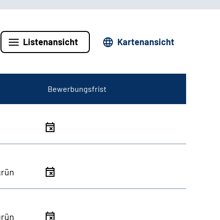
Listenansicht
Kartenansicht
Bewerbungsfrist
grün
grün