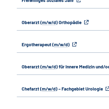
Freiwilliges Soziales Jahr
Oberarzt (
m/w/d
) Orthopädie
Ergotherapeut (
m/w/d
)
Oberarzt (
m/w/d
) für Innere Medizin und/o
Chefarzt (
m/w/d
) – Fachgebiet Urologie