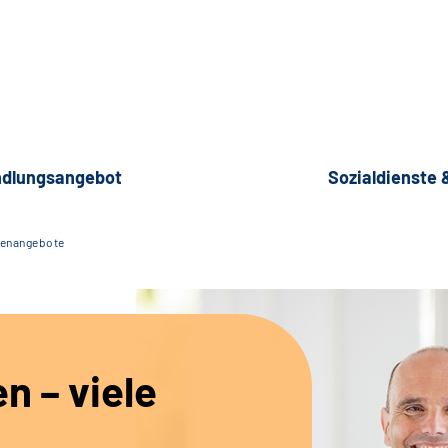
dlungsangebot
Sozialdienste
lenangebote
en – viele