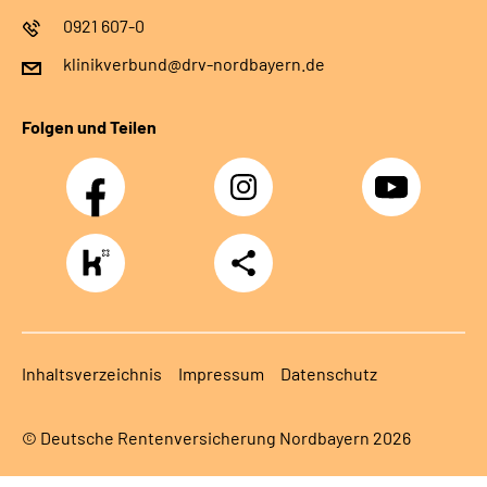
0921 607-0
klinikverbund@drv-nordbayern.de
Folgen und Teilen
Facebook
Instagram
Youtube
https://www.kununu.com/de/deutsche-
Teilen
rentenversicherung-
nordbayern6
Inhaltsverzeichnis
Impressum
Datenschutz
© Deutsche Rentenversicherung Nordbayern 2026