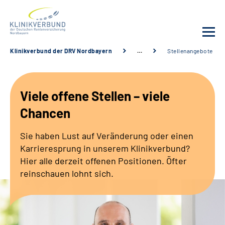
Klinikverbund der DRV Nordbayern
…
Stellenangebote
Unsere Kliniken
Viele offene Stellen – viele
Behandlungsangebot
Chancen
Sozialdienste & Zuweisende
Sie haben Lust auf Veränderung oder einen
Karrieresprung in unserem Klinikverbund?
Karriere
Hier alle derzeit offenen Positionen. Öfter
reinschauen lohnt sich.
Erweiterte Suche
Gebärdensprache