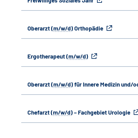
Freiwilliges Soziales Jahr
Oberarzt (
m/w/d
) Orthopädie
Ergotherapeut (
m/w/d
)
Oberarzt (
m/w/d
) für Innere Medizin und/o
Chefarzt (
m/w/d
) – Fachgebiet Urologie