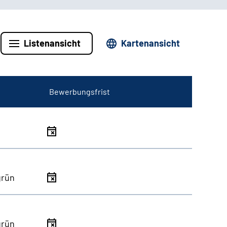
Listenansicht
Kartenansicht
Bewerbungsfrist
grün
grün