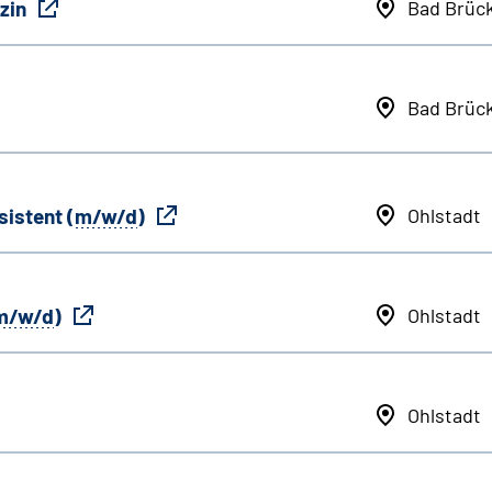
zin
Bad Brüc
Bad Brüc
sistent (
m/w/d
)
Ohlstadt
m/w/d
)
Ohlstadt
Ohlstadt