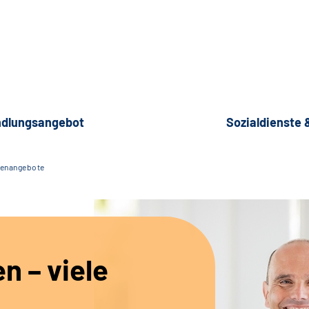
dlungsangebot
Sozialdienste
lenangebote
en – viele