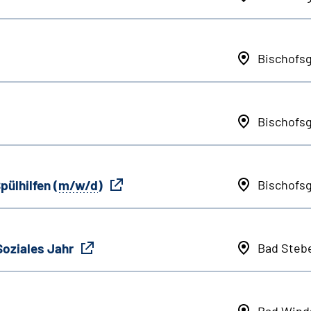
Bischofs
Bischofs
pülhilfen (
m/w/d
)
Bischofs
Soziales Jahr
Bad Steb
Bad Wind