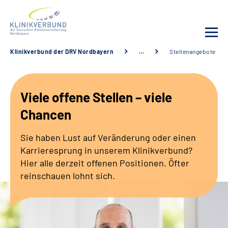
Klinikverbund der DRV Nordbayern
…
Stellenangebote
Unsere Kliniken
Viele offene Stellen – viele
Behandlungsangebot
Chancen
Sozialdienste & Zuweisende
Sie haben Lust auf Veränderung oder einen
Karrieresprung in unserem Klinikverbund?
Karriere
Hier alle derzeit offenen Positionen. Öfter
reinschauen lohnt sich.
Erweiterte Suche
Gebärdensprache