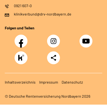
0921 607-0
klinikverbund@drv-nordbayern.de
Folgen und Teilen
Facebook
Instagram
Youtube
https://www.kununu.com/de/deutsche-
Teilen
rentenversicherung-
nordbayern6
Inhaltsverzeichnis
Impressum
Datenschutz
© Deutsche Rentenversicherung Nordbayern 2026