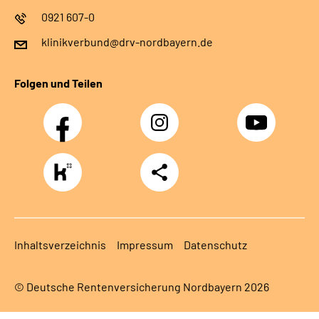
0921 607-0
klinikverbund@drv-nordbayern.de
Folgen und Teilen
Facebook
Instagram
Youtube
https://www.kununu.com/de/deutsche-
Teilen
rentenversicherung-
nordbayern6
Inhaltsverzeichnis
Impressum
Datenschutz
© Deutsche Rentenversicherung Nordbayern 2026