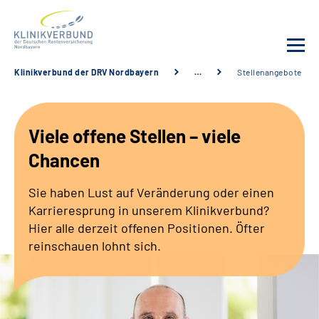
Klinikverbund der DRV Nordbayern
…
Stellenangebote
Unsere Kliniken
Viele offene Stellen – viele
Behandlungsangebot
Chancen
Sozialdienste & Zuweisende
Sie haben Lust auf Veränderung oder einen
Karrieresprung in unserem Klinikverbund?
Karriere
Hier alle derzeit offenen Positionen. Öfter
reinschauen lohnt sich.
Erweiterte Suche
Gebärdensprache