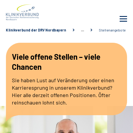
Klinikverbund der DRV Nordbayern
…
Stellenangebote
Unsere Kliniken
Viele offene Stellen – viele
Behandlungsangebot
Chancen
Sozialdienste & Zuweisende
Sie haben Lust auf Veränderung oder einen
Karrieresprung in unserem Klinikverbund?
Karriere
Hier alle derzeit offenen Positionen. Öfter
reinschauen lohnt sich.
Erweiterte Suche
Gebärdensprache