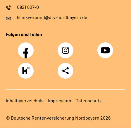
0921 607-0
klinikverbund@drv-nordbayern.de
Folgen und Teilen
Facebook
Instagram
Youtube
https://www.kununu.com/de/deutsche-
Teilen
rentenversicherung-
nordbayern6
Inhaltsverzeichnis
Impressum
Datenschutz
© Deutsche Rentenversicherung Nordbayern 2026