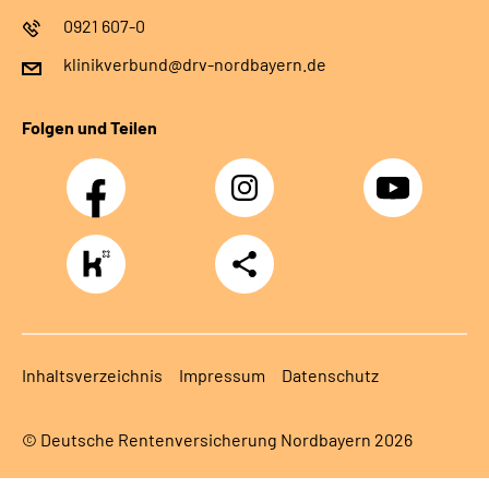
0921 607-0
klinikverbund@drv-nordbayern.de
Folgen und Teilen
Facebook
Instagram
Youtube
https://www.kununu.com/de/deutsche-
Teilen
rentenversicherung-
nordbayern6
Inhaltsverzeichnis
Impressum
Datenschutz
© Deutsche Rentenversicherung Nordbayern 2026