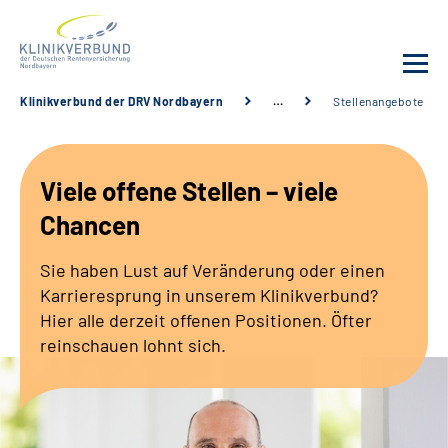
Klinikverbund der DRV Nordbayern
…
Stellenangebote
Unsere Kliniken
Viele offene Stellen – viele
Behandlungsangebot
Chancen
Sozialdienste & Zuweisende
Sie haben Lust auf Veränderung oder einen
Karrieresprung in unserem Klinikverbund?
Karriere
Hier alle derzeit offenen Positionen. Öfter
reinschauen lohnt sich.
Erweiterte Suche
Gebärdensprache