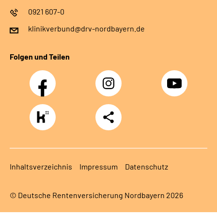
0921 607-0
klinikverbund@drv-nordbayern.de
Folgen und Teilen
Facebook
Instagram
Youtube
https://www.kununu.com/de/deutsche-
Teilen
rentenversicherung-
nordbayern6
Inhaltsverzeichnis
Impressum
Datenschutz
© Deutsche Rentenversicherung Nordbayern 2026