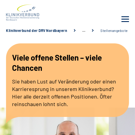
Klinikverbund der DRV Nordbayern
…
Stellenangebote
Unsere Kliniken
Viele offene Stellen – viele
Behandlungsangebot
Chancen
Sozialdienste & Zuweisende
Sie haben Lust auf Veränderung oder einen
Karrieresprung in unserem Klinikverbund?
Karriere
Hier alle derzeit offenen Positionen. Öfter
reinschauen lohnt sich.
Erweiterte Suche
Gebärdensprache