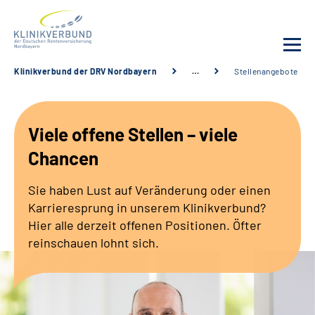
Klinikverbund der DRV Nordbayern
…
Stellenangebote
Unsere Kliniken
Viele offene Stellen – viele
Behandlungsangebot
Chancen
Sozialdienste & Zuweisende
Sie haben Lust auf Veränderung oder einen
Karrieresprung in unserem Klinikverbund?
Karriere
Hier alle derzeit offenen Positionen. Öfter
reinschauen lohnt sich.
Erweiterte Suche
Gebärdensprache