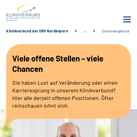
Klinikverbund der DRV Nordbayern
…
Stellenangebote
Unsere Kliniken
Viele offene Stellen – viele
Behandlungsangebot
Chancen
Sozialdienste & Zuweisende
Sie haben Lust auf Veränderung oder einen
Karrieresprung in unserem Klinikverbund?
Karriere
Hier alle derzeit offenen Positionen. Öfter
reinschauen lohnt sich.
Erweiterte Suche
Gebärdensprache