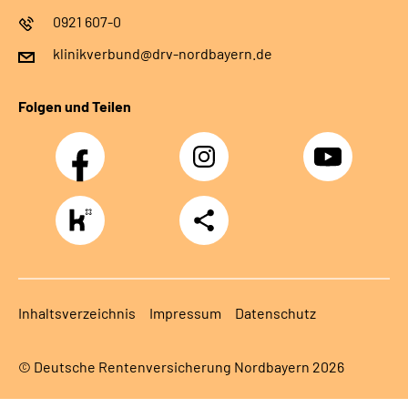
0921 607-0
klinikverbund@drv-nordbayern.de
Folgen und Teilen
Facebook
Instagram
Youtube
https://www.kununu.com/de/deutsche-
Teilen
rentenversicherung-
nordbayern6
Inhaltsverzeichnis
Impressum
Datenschutz
© Deutsche Rentenversicherung Nordbayern 2026