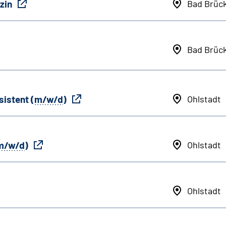
zin
Bad Brüc
Bad Brüc
sistent (
m/w/d
)
Ohlstadt
m/w/d
)
Ohlstadt
Ohlstadt