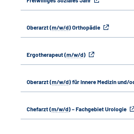
Freiwilliges Soziales Jahr
Oberarzt (
m/w/d
) Orthopädie
Ergotherapeut (
m/w/d
)
Oberarzt (
m/w/d
) für Innere Medizin und/o
Chefarzt (
m/w/d
) – Fachgebiet Urologie