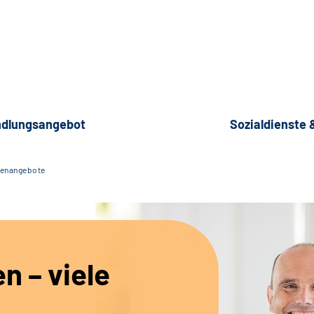
dlungsangebot
Sozialdienste
lenangebote
en – viele