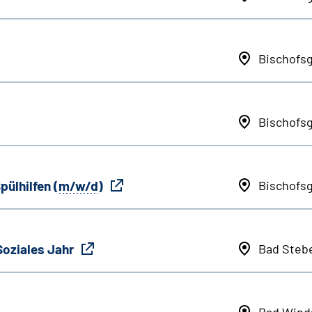
Bischofs
Bischofs
pülhilfen (
m/w/d
)
Bischofs
Soziales Jahr
Bad Steb
Bad Wind