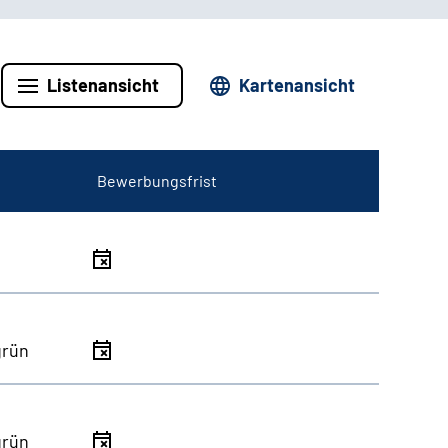
Listenansicht
Kartenansicht
Bewerbungsfrist
grün
grün