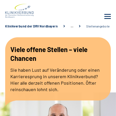
Klinikverbund der DRV Nordbayern
…
Stellenangebote
Unsere Kliniken
Viele offene Stellen – viele
Behandlungsangebot
Chancen
Sozialdienste & Zuweisende
Sie haben Lust auf Veränderung oder einen
Karrieresprung in unserem Klinikverbund?
Karriere
Hier alle derzeit offenen Positionen. Öfter
reinschauen lohnt sich.
Erweiterte Suche
Gebärdensprache