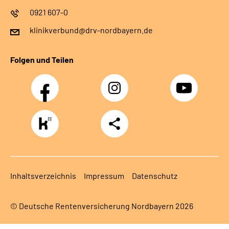
0921 607-0
klinikverbund@drv-nordbayern.de
Folgen und Teilen
Facebook
Instagram
Youtube
https://www.kununu.com/de/deutsche-
Teilen
rentenversicherung-
nordbayern6
Inhaltsverzeichnis
Impressum
Datenschutz
© Deutsche Rentenversicherung Nordbayern 2026