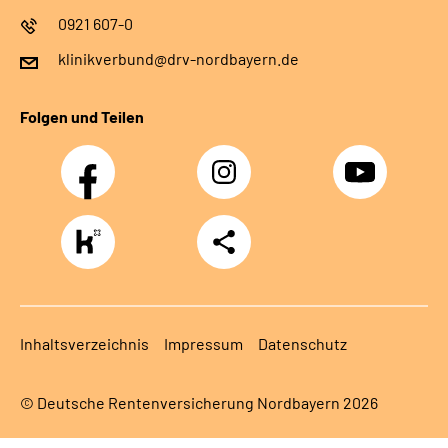
0921 607-0
klinikverbund@drv-nordbayern.de
Folgen und Teilen
Facebook
Instagram
Youtube
https://www.kununu.com/de/deutsche-
Teilen
rentenversicherung-
nordbayern6
Inhaltsverzeichnis
Impressum
Datenschutz
© Deutsche Rentenversicherung Nordbayern 2026