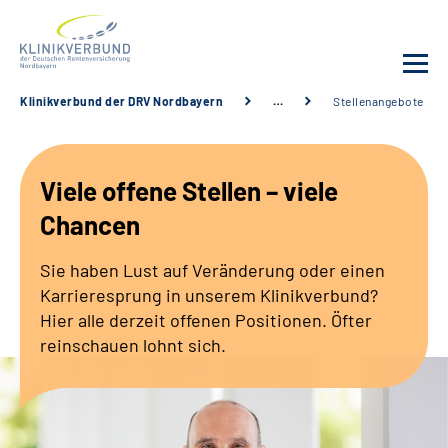
Klinikverbund der DRV Nordbayern
…
Stellenangebote
Unsere Kliniken
Viele offene Stellen – viele
Behandlungsangebot
Chancen
Sozialdienste & Zuweisende
Sie haben Lust auf Veränderung oder einen
Karrieresprung in unserem Klinikverbund?
Karriere
Hier alle derzeit offenen Positionen. Öfter
reinschauen lohnt sich.
Erweiterte Suche
Gebärdensprache