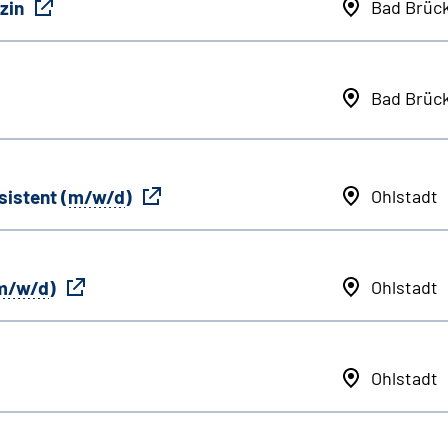
zin
Bad Brüc
Bad Brüc
sistent (
m/w/d
)
Ohlstadt
m/w/d
)
Ohlstadt
Ohlstadt