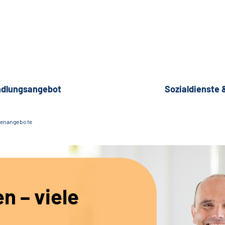
dlungsangebot
Sozialdienste
lenangebote
en – viele