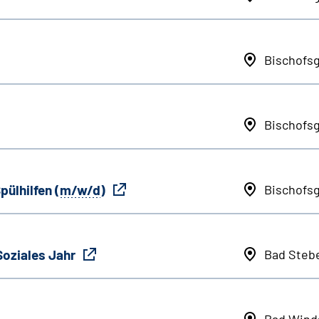
Bischofs
Bischofs
pülhilfen (
m/w/d
)
Bischofs
Soziales Jahr
Bad Steb
Bad Wind