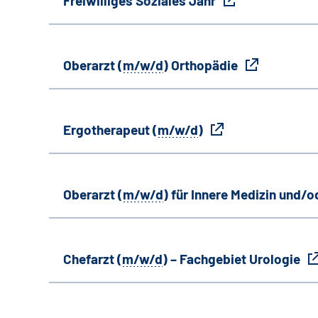
Freiwilliges Soziales Jahr
Oberarzt (
m/w/d
) Orthopädie
Ergotherapeut (
m/w/d
)
Oberarzt (
m/w/d
) für Innere Medizin und/o
Chefarzt (
m/w/d
) – Fachgebiet Urologie