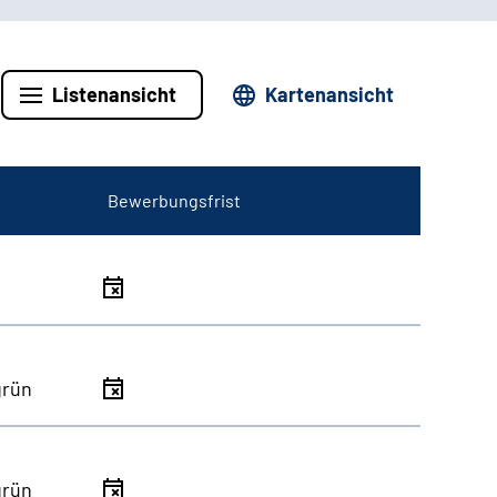
Listenansicht
Kartenansicht
Bewerbungsfrist
grün
grün