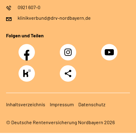
0921 607-0
klinikverbund@drv-nordbayern.de
Folgen und Teilen
Facebook
Instagram
Youtube
https://www.kununu.com/de/deutsche-
Teilen
rentenversicherung-
nordbayern6
Inhaltsverzeichnis
Impressum
Datenschutz
© Deutsche Rentenversicherung Nordbayern 2026