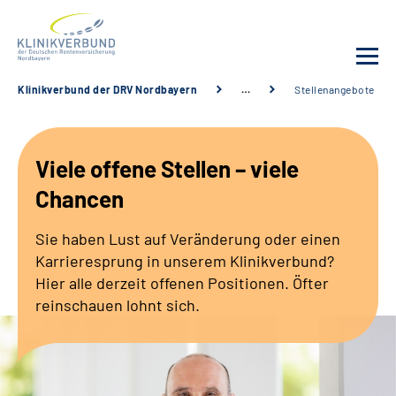
Klinikverbund der DRV Nordbayern
…
Stellenangebote
Unsere Kliniken
Viele offene Stellen – viele
Behandlungsangebot
Chancen
Sozialdienste & Zuweisende
Sie haben Lust auf Veränderung oder einen
Karrieresprung in unserem Klinikverbund?
Karriere
Hier alle derzeit offenen Positionen. Öfter
reinschauen lohnt sich.
Erweiterte Suche
Gebärdensprache