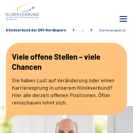
Klinikverbund der DRV Nordbayern
…
Stellenangebote
Unsere Kliniken
Viele offene Stellen – viele
Behandlungsangebot
Chancen
Sozialdienste & Zuweisende
Sie haben Lust auf Veränderung oder einen
Karrieresprung in unserem Klinikverbund?
Karriere
Hier alle derzeit offenen Positionen. Öfter
reinschauen lohnt sich.
Erweiterte Suche
Gebärdensprache