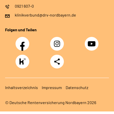
0921 607-0
klinikverbund@drv-nordbayern.de
Folgen und Teilen
Facebook
Instagram
Youtube
https://www.kununu.com/de/deutsche-
Teilen
rentenversicherung-
nordbayern6
Inhaltsverzeichnis
Impressum
Datenschutz
© Deutsche Rentenversicherung Nordbayern 2026