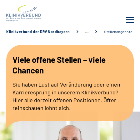
Klinikverbund der DRV Nordbayern
…
Stellenangebote
Unsere Kliniken
Viele offene Stellen – viele
Behandlungsangebot
Chancen
Sozialdienste & Zuweisende
Sie haben Lust auf Veränderung oder einen
Karrieresprung in unserem Klinikverbund?
Karriere
Hier alle derzeit offenen Positionen. Öfter
reinschauen lohnt sich.
Erweiterte Suche
Gebärdensprache