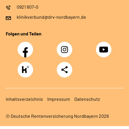
0921 607-0
klinikverbund@drv-nordbayern.de
Folgen und Teilen
Facebook
Instagram
Youtube
https://www.kununu.com/de/deutsche-
Teilen
rentenversicherung-
nordbayern6
Inhaltsverzeichnis
Impressum
Datenschutz
© Deutsche Rentenversicherung Nordbayern 2026