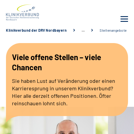
Klinikverbund der DRV Nordbayern
…
Stellenangebote
Unsere Kliniken
Viele offene Stellen – viele
Behandlungsangebot
Chancen
Sozialdienste & Zuweisende
Sie haben Lust auf Veränderung oder einen
Karrieresprung in unserem Klinikverbund?
Karriere
Hier alle derzeit offenen Positionen. Öfter
reinschauen lohnt sich.
Erweiterte Suche
Gebärdensprache