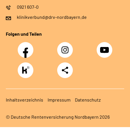
0921 607-0
klinikverbund@drv-nordbayern.de
Folgen und Teilen
Facebook
Instagram
Youtube
https://www.kununu.com/de/deutsche-
Teilen
rentenversicherung-
nordbayern6
Inhaltsverzeichnis
Impressum
Datenschutz
© Deutsche Rentenversicherung Nordbayern 2026