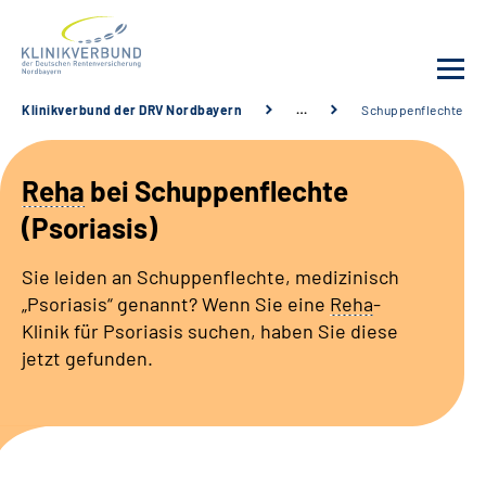
Klinikverbund der DRV Nordbayern
…
Schuppenflechte
Unsere Kliniken
Reha
bei Schuppenflechte
Behandlungsangebot
(Psoriasis)
Sozialdienste & Zuweisende
Sie leiden an Schuppenflechte, medizinisch
„Psoriasis“ genannt? Wenn Sie eine
Reha
-
Karriere
Klinik für Psoriasis suchen, haben Sie diese
jetzt gefunden.
Erweiterte Suche
Gebärdensprache