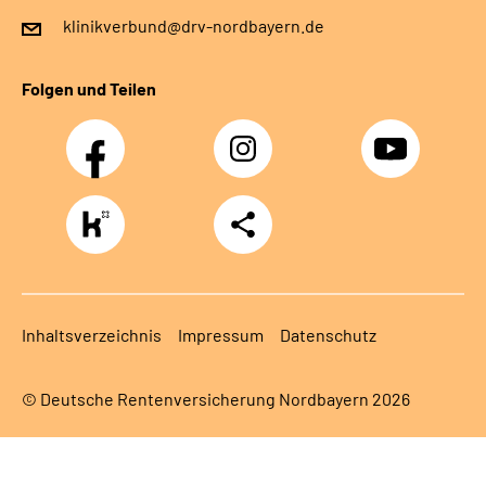
klinikverbund@drv-nordbayern.de
Folgen und Teilen
Facebook
Instagram
Youtube
https://www.kununu.com/de/deutsche-
Teilen
rentenversicherung-
nordbayern6
Inhaltsverzeichnis
Impressum
Datenschutz
© Deutsche Rentenversicherung Nordbayern 2026