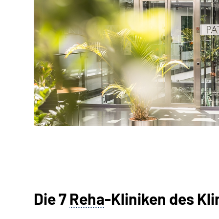
Die 7
Reha
-Kliniken des Kl