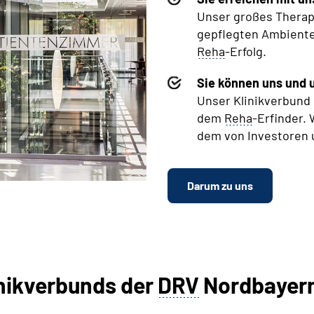
Unser großes Therap
gepflegten Ambiente 
Reha
-Erfolg.
Sie können uns und u
Unser Klinikverbund
dem
Reha
-Erfinder. 
dem von Investoren 
Darum zu uns
inikverbunds der
DRV
Nordbayern 