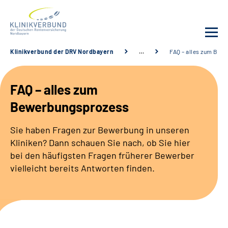
Klinikverbund der DRV Nordbayern
…
FAQ – alles zum Bew
Unsere Kliniken
FAQ – alles zum
Behandlungsangebot
Bewerbungsprozess
Sozialdienste & Zuweisende
Sie haben Fragen zur Bewerbung in unseren
Kliniken? Dann schauen Sie nach, ob Sie hier
Karriere
bei den häufigsten Fragen früherer Bewerber
vielleicht bereits Antworten finden.
Erweiterte Suche
Gebärdensprache