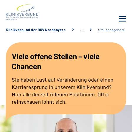
Klinikverbund der DRV Nordbayern
…
Stellenangebote
Unsere Kliniken
Viele offene Stellen – viele
Behandlungsangebot
Chancen
Sozialdienste & Zuweisende
Sie haben Lust auf Veränderung oder einen
Karrieresprung in unserem Klinikverbund?
Karriere
Hier alle derzeit offenen Positionen. Öfter
reinschauen lohnt sich.
Erweiterte Suche
Gebärdensprache