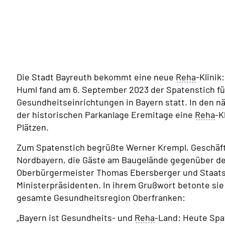
Die Stadt Bayreuth bekommt eine neue
Reha
-Klinik
Huml fand am 6. September 2023 der Spatenstich f
Gesundheitseinrichtungen in Bayern statt. In den n
der historischen Parkanlage Eremitage eine
Reha
-K
Plätzen.
Zum Spatenstich begrüßte Werner Krempl, Geschäf
Nordbayern, die Gäste am Baugelände gegenüber de
Oberbürgermeister Thomas Ebersberger und Staatsm
Ministerpräsidenten. In ihrem Grußwort betonte si
gesamte Gesundheitsregion Oberfranken:
„Bayern ist Gesundheits- und
Reha
-Land: Heute Spa