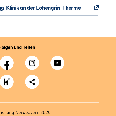
ha
-Klinik an der Lohengrin-Therme
Folgen und Teilen
Facebook
Instagram
Youtube
https://www.kununu.com/de/deutsche-
Teilen
rentenversicherung-
nordbayern6
herung Nordbayern 2026