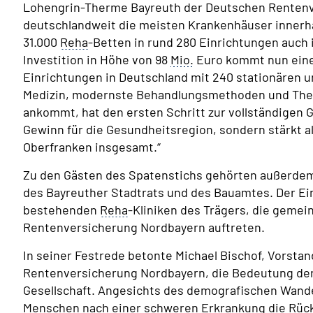
Lohengrin-Therme Bayreuth der Deutschen Rentenv
deutschlandweit die meisten Krankenhäuser innerha
31.000
Reha
-Betten in rund 280 Einrichtungen auch i
Investition in Höhe von 98
Mio.
Euro kommt nun eine
Einrichtungen in Deutschland mit 240 stationären u
Medizin, modernste Behandlungsmethoden und Ther
ankommt, hat den ersten Schritt zur vollständigen 
Gewinn für die Gesundheitsregion, sondern stärkt a
Oberfranken insgesamt.“
Zu den Gästen des Spatenstichs gehörten außerdem
des Bayreuther Stadtrats und des Bauamtes. Der Ei
bestehenden
Reha
-Kliniken des Trägers, die gemei
Rentenversicherung Nordbayern auftreten.
In seiner Festrede betonte Michael Bischof, Vorsta
Rentenversicherung Nordbayern, die Bedeutung de
Gesellschaft. Angesichts des demografischen Wande
Menschen nach einer schweren Erkrankung die Rück