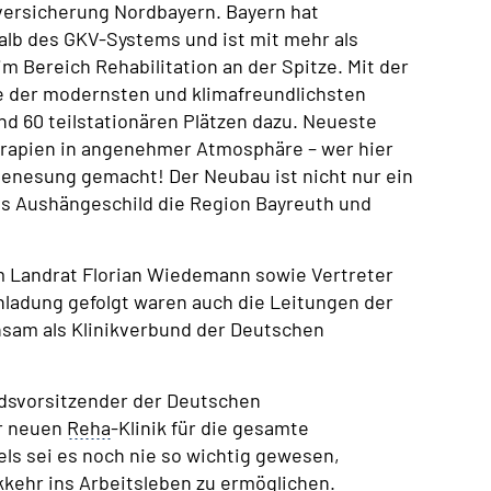
ersicherung Nordbayern. Bayern hat
lb des GKV-Systems und ist mit mehr als
m Bereich Rehabilitation an der Spitze. Mit der
 der modernsten und klimafreundlichsten
nd 60 teilstationären Plätzen dazu. Neueste
apien in angenehmer Atmosphäre – wer hier
Genesung gemacht! Der Neubau ist nicht nur ein
ls Aushängeschild die Region Bayreuth und
 Landrat Florian Wiedemann sowie Vertreter
nladung gefolgt waren auch die Leitungen der
nsam als Klinikverbund der Deutschen
ndsvorsitzender der Deutschen
r neuen
Reha
-Klinik für die gesamte
ls sei es noch nie so wichtig gewesen,
kehr ins Arbeitsleben zu ermöglichen.