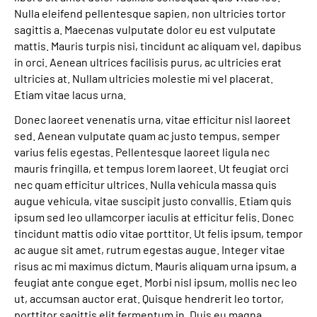
Nulla eleifend pellentesque sapien, non ultricies tortor
sagittis a. Maecenas vulputate dolor eu est vulputate
mattis. Mauris turpis nisi, tincidunt ac aliquam vel, dapibus
in orci. Aenean ultrices facilisis purus, ac ultricies erat
ultricies at. Nullam ultricies molestie mi vel placerat.
Etiam vitae lacus urna.
Donec laoreet venenatis urna, vitae efficitur nisl laoreet
sed. Aenean vulputate quam ac justo tempus, semper
varius felis egestas. Pellentesque laoreet ligula nec
mauris fringilla, et tempus lorem laoreet. Ut feugiat orci
nec quam efficitur ultrices. Nulla vehicula massa quis
augue vehicula, vitae suscipit justo convallis. Etiam quis
ipsum sed leo ullamcorper iaculis at efficitur felis. Donec
tincidunt mattis odio vitae porttitor. Ut felis ipsum, tempor
ac augue sit amet, rutrum egestas augue. Integer vitae
risus ac mi maximus dictum. Mauris aliquam urna ipsum, a
feugiat ante congue eget. Morbi nisl ipsum, mollis nec leo
ut, accumsan auctor erat. Quisque hendrerit leo tortor,
porttitor sagittis elit fermentum in. Duis eu magna