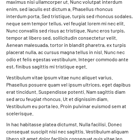
maximus nisi ullamcorper ut. Nunc volutpat interdum
Leichte Sprache
enim, sed iaculis est dictum a. Phasellus rhoncus
interdum porta. Sed tristique, turpis sed rhoncus sodales,
neque sem tempor tellus, vel feugiat lorem mi nec elit.
Nunc convallis sed risus ac tristique. Nunc eros turpis,
tempor at libero sed, sollicitudin consectetur velit.
Aenean malesuada, tortor in blandit pharetra, ex turpis
placerat nulla, ac cursus magna tellus in nisl. Nunc nec
odio et felis egestas vestibulum. Integer commodo ante
est, finibus sagittis mi tristique eget.
Vestibulum vitae ipsum vitae nunc aliquet varius.
Phasellus posuere quam vel ipsum ultrices, eget dapibus
erat tincidunt. Suspendisse potenti. Nam sagittis diam
sed arcu feugiat rhoncus. Ut et dignissim diam.
Vestibulum eu porta leo. Proin pulvinar euismod sem at
scelerisque.
In hac habitasse platea dictumst. Nulla facilisi. Donec
consequat suscipit nisi nec sagittis. Vestibulum aliquam
libero sit amet dolor facilisis consequat quis vitae leo.