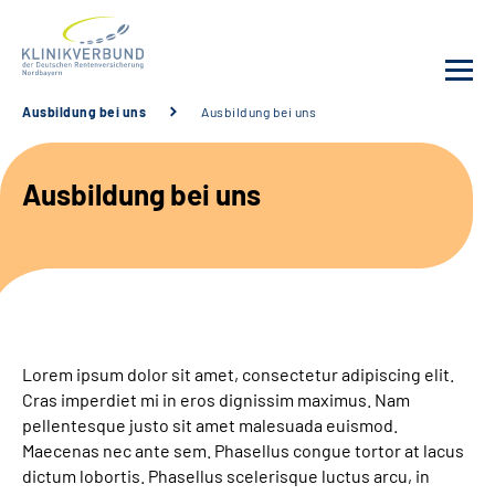
Ausbildung bei uns
Ausbildung bei uns
Unsere Kliniken
Ausbildung bei uns
Behandlungsangebot
Sozialdienste & Zuweisende
Karriere
Lorem ipsum dolor sit amet, consectetur adipiscing elit.
Erweiterte Suche
Cras imperdiet mi in eros dignissim maximus. Nam
pellentesque justo sit amet malesuada euismod.
Maecenas nec ante sem. Phasellus congue tortor at lacus
Gebärdensprache
dictum lobortis. Phasellus scelerisque luctus arcu, in