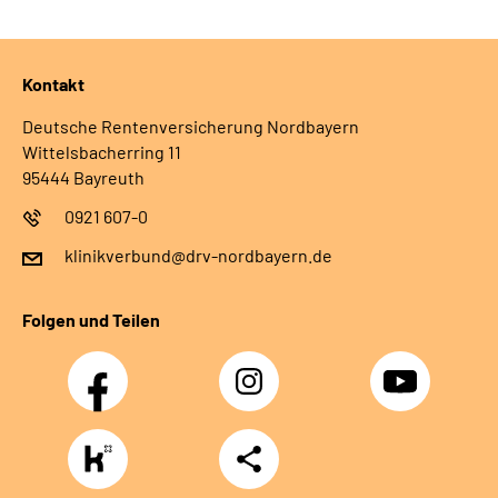
Kontakt
Deutsche Rentenversicherung Nordbayern
Wittelsbacherring 11
95444 Bayreuth
0921 607-0
klinikverbund@drv-nordbayern.de
Folgen und Teilen
Facebook
Instagram
Youtube
https://www.kununu.com/de/deutsche-
Teilen
rentenversicherung-
nordbayern6