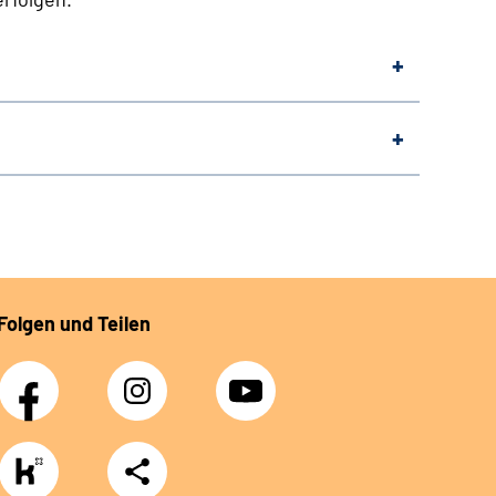
Folgen und Teilen
Facebook
Instagram
Youtube
https://www.kununu.com/de/deutsche-
Teilen
rentenversicherung-
nordbayern6