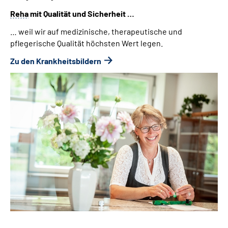
Reha
mit Qualität und Sicherheit …
Psychische und/oder psychosomatische
Krankheiten
… weil wir auf medizinische, therapeutische und
pflegerische Qualität höchsten Wert legen.
spezielle-schmerztherapie
Zu den Krankheitsbildern
Stoffwechselkrankheiten