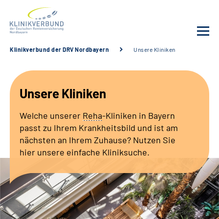
Klinikverbund der DRV Nordbayern
Unsere Kliniken
Unsere Kliniken
Unsere Kliniken
Behandlungsangebot
Welche unserer
Reha
-Kliniken in Bayern
Sozialdienste & Zuweisende
passt zu Ihrem Krankheitsbild und ist am
nächsten an Ihrem Zuhause? Nutzen Sie
Karriere
hier unsere einfache Kliniksuche.
Erweiterte Suche
Gebärdensprache