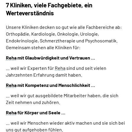
7 Kliniken, viele Fachgebiete, ein
Krankheiten der Haut
Werteverständnis
Krankheiten des Atmungssystems
Unsere Kliniken decken so gut wie alle Fachbereiche ab:
Orthopädie, Kardiologie, Onkologie, Urologie,
Krankheiten des Herz-Kreislaufsystems
Endokrinologie, Schmerztherapie und Psychosomatik.
Gemeinsam stehen alle Kliniken für:
Krankheiten des Muskel- und Skelettsystems /
Orthopädie
Reha
mit Glaubwürdigkeit und Vertrauen …
… weil wir Experten für
Reha
sind und seit vielen
Krankheiten des Nervensystems
Jahrzehnten Erfahrung damit haben.
Reha
mit Kompetenz und Menschlichkeit …
Krankheiten des Urogenitalsystems
… weil wir gut ausgebildete Mitarbeiter haben, die sich
Krankheiten des Verdauungssystems
Zeit nehmen und zuhören.
Reha
für Körper und Seele …
Ödemkrankheiten
… weil wir Menschen wieder aktiv machen und sie sich bei
Onkologische Krankheiten / Krebserkrankungen
uns gut aufgehoben fühlen.