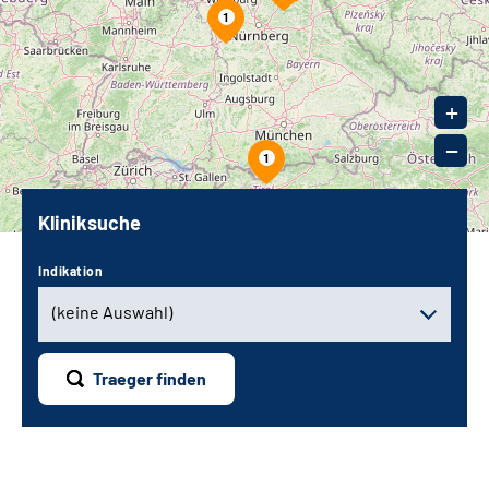
1
+
−
1
Kliniksuche
Indikation
(keine Auswahl)
(keine Auswahl)
Traeger finden
adipositas
Entzündlich rheumatische Krankheiten