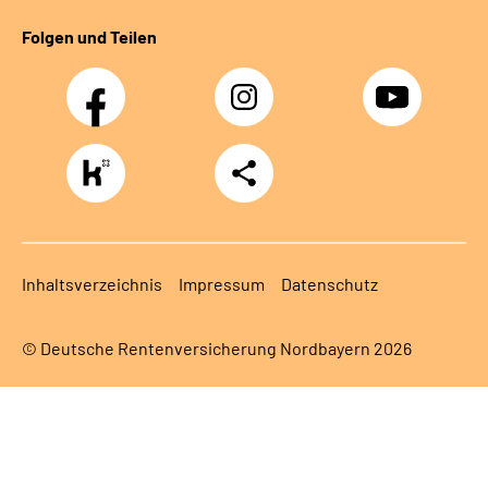
Folgen und Teilen
Facebook
Instagram
Youtube
https://www.kununu.com/de/deutsche-
Teilen
rentenversicherung-
nordbayern6
Inhaltsverzeichnis
Impressum
Datenschutz
© Deutsche Rentenversicherung Nordbayern 2026