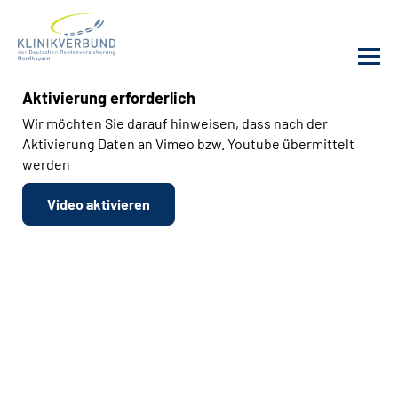
Aktivierung erforderlich
Unsere Kliniken
Wir möchten Sie darauf hinweisen, dass nach der
Aktivierung Daten an Vimeo bzw. Youtube übermittelt
werden
Behandlungsangebot
Video aktivieren
Sozialdienste & Zuweisende
Karriere
Erweiterte Suche
Gebärdensprache