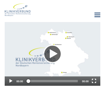
Unsere Kliniken
Behandlungsangebot
Sozialdienste & Zuweisende
Karriere
00:00
00:00
Erweiterte Suche
Gebärdensprache