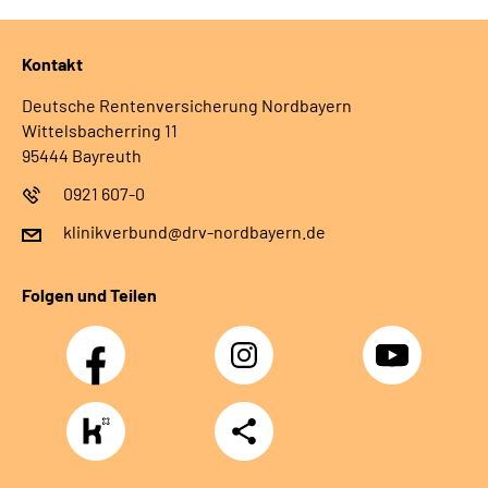
Leichte Sprache
Kontakt
Deutsche Rentenversicherung Nordbayern
Wittelsbacherring 11
95444 Bayreuth
0921 607-0
klinikverbund@drv-nordbayern.de
Folgen und Teilen
Facebook
Instagram
Youtube
https://www.kununu.com/de/deutsche-
Teilen
rentenversicherung-
nordbayern6