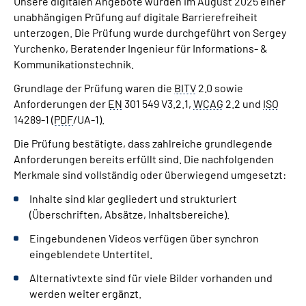
Unsere digitalen Angebote wurden im August 2025 einer
unabhängigen Prüfung auf digitale Barrierefreiheit
unterzogen. Die Prüfung wurde durchgeführt von Sergey
Yurchenko, Beratender Ingenieur für Informations- &
Kommunikationstechnik.
Grundlage der Prüfung waren die
BITV
2.0 sowie
Anforderungen der
EN
301 549 V3.2.1,
WCAG
2.2 und
ISO
14289-1 (
PDF
/UA-1).
Die Prüfung bestätigte, dass zahlreiche grundlegende
Anforderungen bereits erfüllt sind. Die nachfolgenden
Merkmale sind vollständig oder überwiegend umgesetzt:
Inhalte sind klar gegliedert und strukturiert
(Überschriften, Absätze, Inhaltsbereiche).
Eingebundenen Videos verfügen über synchron
eingeblendete Untertitel.
Alternativtexte sind für viele Bilder vorhanden und
werden weiter ergänzt.