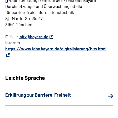
IT
-Dienstleistungszentrum des Freistaats Bayern
Durchsetzungs- und Überwachungsstelle
für barrierefreie Informationstechnik
St.
-Martin-Straße 47
81541 München
E
-Mail:
bitv@bayern.de
Internet
https://www.ldbv.bayern.de/digitalisierung/bitv.html
Leichte Sprache
Erklärung zur Barriere-Freiheit