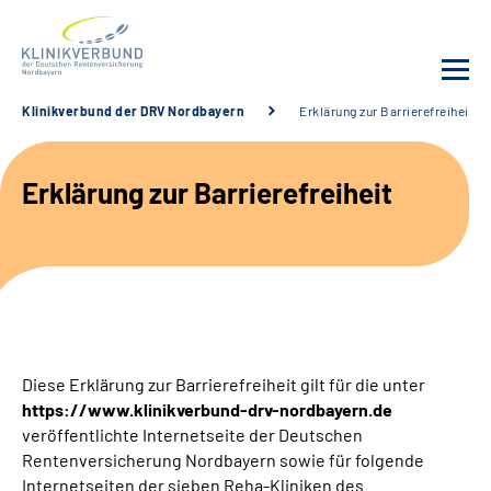
Klinikverbund der DRV Nordbayern
Erklärung zur Barrierefreiheit
Unsere Kliniken
Erklärung zur Barrierefreiheit
Behandlungsangebot
Sozialdienste & Zuweisende
Karriere
Diese Erklärung zur Barrierefreiheit gilt für die unter
Erweiterte Suche
https://www.klinikverbund-drv-nordbayern.de
veröffentlichte Internetseite der Deutschen
Gebärdensprache
Rentenversicherung Nordbayern sowie für folgende
Internetseiten der sieben Reha-Kliniken des